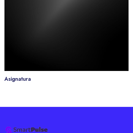
Asignatura
Bloques
Bloques